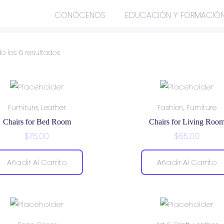
CONÓCENOS
EDUCACIÓN Y FORMACIÓ
o los 6 resultados
,
,
Furniture
Leather
Fashion
Furniture
Chairs for Bed Room
Chairs for Living Roo
$
75.00
$
65.00
Añadir Al Carrito
Añadir Al Carrito