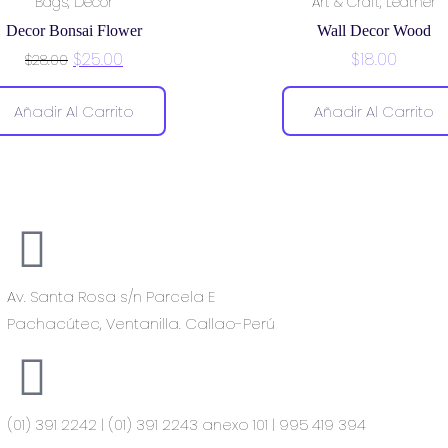
,
,
Bags
Decor
Art & Craft
Leather
Decor Bonsai Flower
Wall Decor Wood
$
25.00
$
18.00
$
28.00
Añadir Al Carrito
Añadir Al Carrito
Av. Santa Rosa s/n Parcela E
Pachacútec, Ventanilla. Callao-Perú
(01) 391 2242 | (01) 391 2243 anexo 101 | 995 419 394