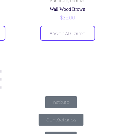
,
Furniture
Leather
Wall Wood Brown
$
35.00
Añadir Al Carrito
Instituto
Contáctanos