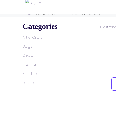
Inicio
Productos etiquetados “Education”
Categories
Mostrand
Art & Craft
Bags
Decor
Fashion
Furniture
Leather