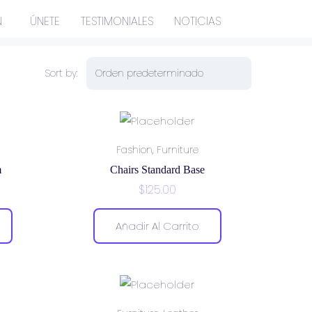
N
ÚNETE
TESTIMONIALES
NOTICIAS
Sort by:
,
Fashion
Furniture
m
Chairs Standard Base
$
125.00
Añadir Al Carrito