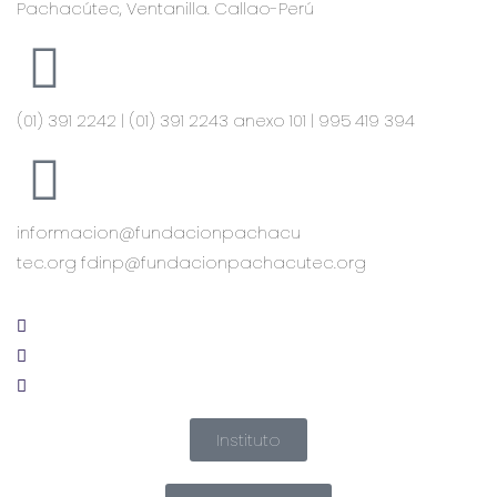
Pachacútec, Ventanilla. Callao-Perú
(01) 391 2242 | (01) 391 2243 anexo 101 | 995 419 394
informacion@fundacionpachacu
tec.org fdinp@fundacionpachacutec.org
Instituto