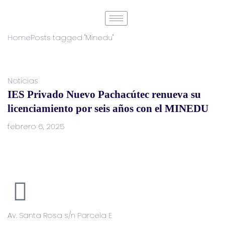
Home
Posts tagged "Minedu"
Noticias
IES Privado Nuevo Pachacútec renueva su
licenciamiento por seis años con el MINEDU
febrero 6, 2025
Av. Santa Rosa s/n Parcela E