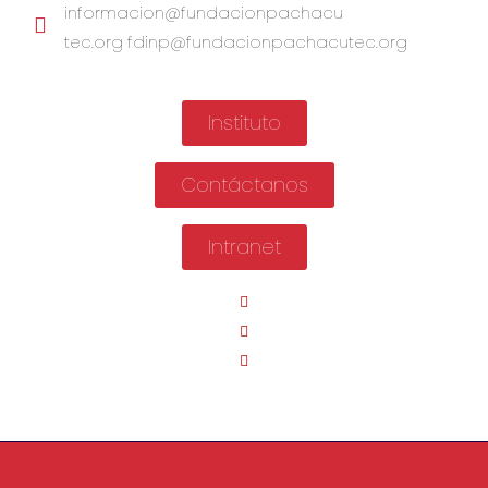
informacion@fundacionpachacu
tec.org fdinp@fundacionpachacutec.org
Instituto
Contáctanos
Intranet