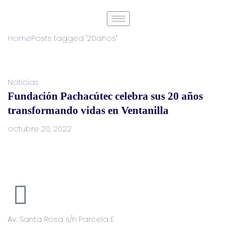
Home
Posts tagged "20años"
Noticias
Fundación Pachacútec celebra sus 20 años
transformando vidas en Ventanilla
octubre 20, 2022
Av. Santa Rosa s/n Parcela E