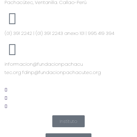
Pachacútec, Ventanilla. Callao-Perú
(01) 391 2242 | (01) 391 2243 anexo 101 | 995 419 394
informacion@fundacionpachacu
tec.org fdinp@fundacionpachacutec.org
Instituto