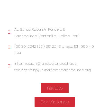
Av. Santa Rosa s/n Parcela E
Pachacútec, Ventanilla. Callao-Perú
(01) 391 2242 | (01) 391 2243 anexo 101 | 995 419
394
informacion@fundacionpachacu
tec.org fdinp@fundacionpachacutec.org
Instituto
Contáctanos