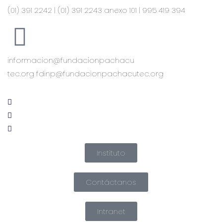
(01) 391 2242 | (01) 391 2243 anexo 101 | 995 419 394
informacion@fundacionpachacu
tec.org fdinp@fundacionpachacutec.org
Instituto
Contáctanos
Intranet