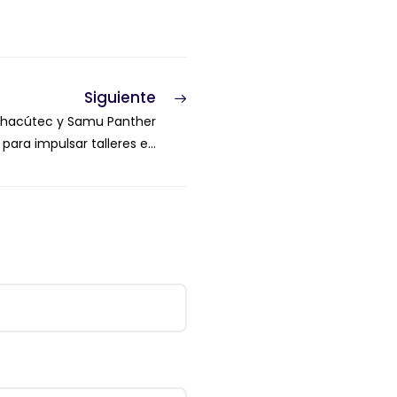
Siguiente
chacútec y Samu Panther
para impulsar talleres en
io Exterior a alumnos de
inistración de Empresas