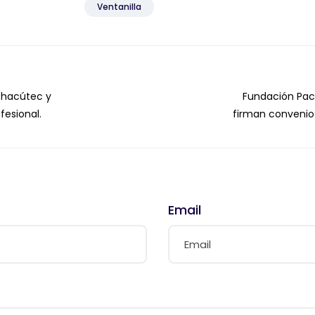
Ventanilla
chacútec y
Fundación Pa
fesional.
firman convenio 
Comerc
Adm
Email