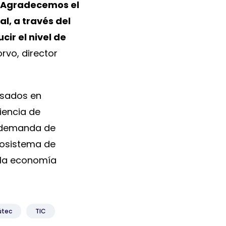
. Agradecemos el
l, a través del
ir el nivel de
rvo, director
esados en
iencia de
la demanda de
ecosistema de
 la economía
útec
TIC