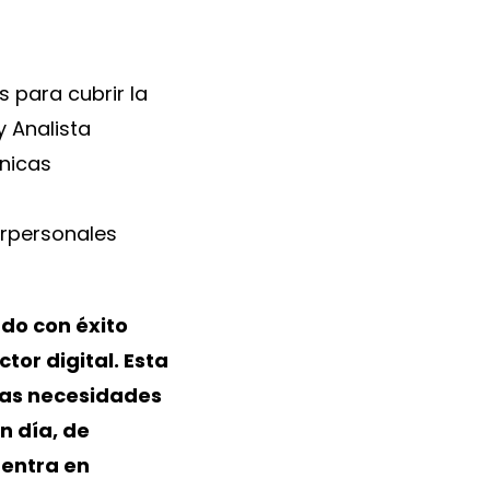
 para cubrir la
 Analista
cnicas
erpersonales
ndo con éxito
or digital. Esta
las necesidades
n día, de
uentra en