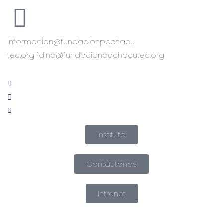
informacion@fundacionpachacu
tec.org fdinp@fundacionpachacutec.org
Instituto
Contáctanos
Intranet