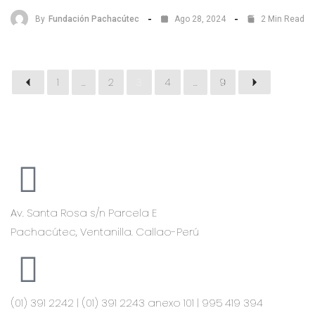
By
Fundación Pachacútec
Ago 28, 2024
2 Min Read
1
…
2
3
4
…
9
Av. Santa Rosa s/n Parcela E
Pachacútec, Ventanilla. Callao-Perú
(01) 391 2242 | (01) 391 2243 anexo 101 | 995 419 394